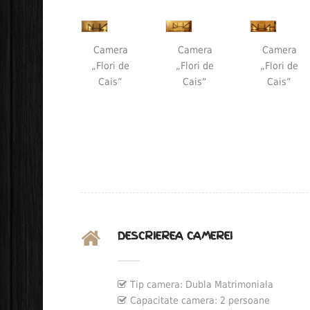
Camera
Camera
Camera
„Flori de
„Flori de
„Flori de
Cais”
Cais”
Cais”
DESCRIEREA CAMEREI
Tip camera:
Dubla Matrimoniala
Capacitate camera:
2 persoane