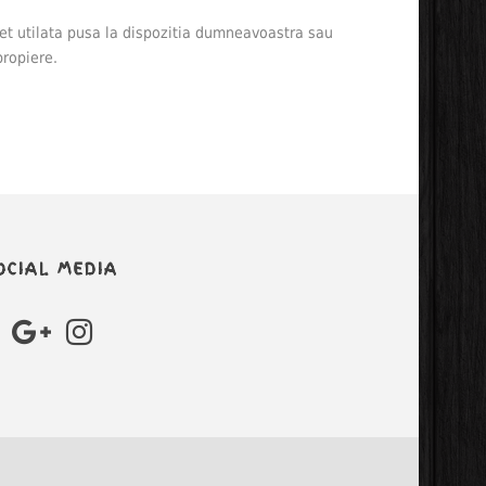
et utilata pusa la dispozitia dumneavoastra sau
propiere.
OCIAL MEDIA