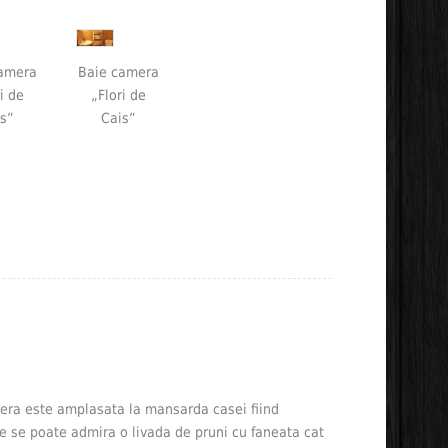
amera
Baie camera
i de
„Flori de
s”
Cais”
amera este amplasata la mansarda casei fiind
e se poate admira o livada de pruni cu faneata cat