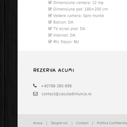
Dimensiune camera:
12 mp
Dimensiune pat:
180×200 cm
Vedere camera:
Spre munte
Balcon:
DA
TV ecran plat:
DA
Internet:
DA
Mic Dejun:
NU
REZERVA ACUM!
+40788-385-898
contact@casutadinlunca.ro
Acasa
|
Despre noi
|
Contact
|
Politica Confidentia