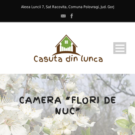
Aleea Luncii 7, Sat Racovita, Comuna Polovragi, Jud. Gorj
CAMERA “FLORI DE
NUC”