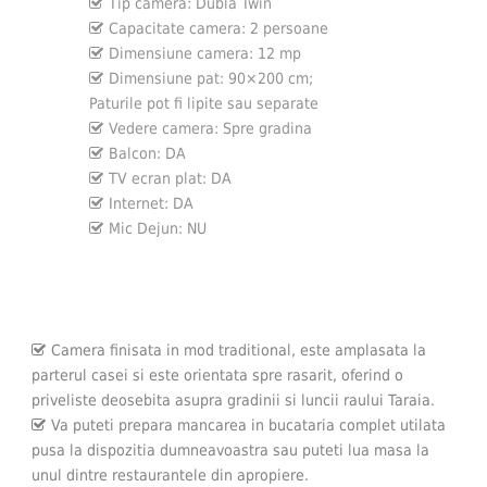
Tip camera:
Dubla Twin
Capacitate camera:
2 persoane
Dimensiune camera:
12 mp
Dimensiune pat:
90×200 cm;
Paturile pot fi lipite sau separate
Vedere camera:
Spre gradina
Balcon:
DA
TV ecran plat:
DA
Internet:
DA
Mic Dejun:
NU
Camera finisata in mod traditional, este amplasata la
parterul casei si este orientata spre rasarit, oferind o
priveliste deosebita asupra gradinii si luncii raului Taraia.
Va puteti prepara mancarea in bucataria complet utilata
pusa la dispozitia dumneavoastra sau puteti lua masa la
unul dintre restaurantele din apropiere.